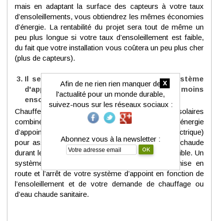
mais en adaptant la surface des capteurs à votre taux
d’ensoleillements, vous obtiendrez les mêmes économies
d’énergie. La rentabilité du projet sera tout de même un
peu plus longue si votre taux d’ensoleillement est faible,
du fait que votre installation vous coûtera un peu plus cher
(plus de capteurs).
Il sera toujours nécessaire d'avoir un système
x
Afin de ne rien rien manquer de
d'appoint pour les périodes les moins
l'actualité pour un monde durable,
ensoleillées.
suivez-nous sur les réseaux sociaux :
Chauffe eau solaire (CESI) ou systèmes solaires
combinés, vous aurez toujours besoin d’une énergie
d’appoint (pompe à chaleur, chaudière, ballon électrique)
Abonnez vous à la newsletter :
pour assurer le chauffage ou la production d’eau chaude
durant les périodes où l’ensoleillement sera trop faible. Un
système de régulation électronique gérera la mise en
route et l’arrêt de votre système d’appoint en fonction de
l’ensoleillement et de votre demande de chauffage ou
d’eau chaude sanitaire.