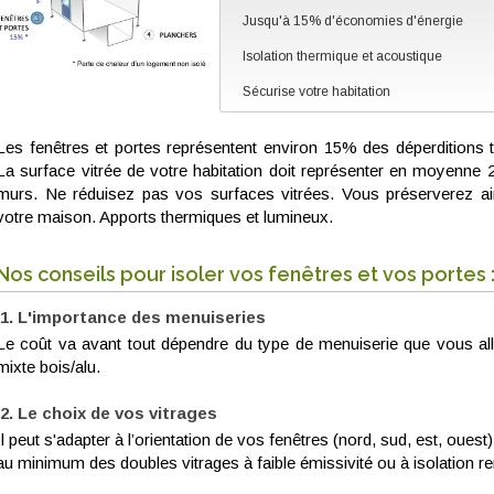
Jusqu'à 15% d'économies d'énergie
Isolation thermique et acoustique
Sécurise votre habitation
Les fenêtres et portes représentent environ 15% des déperditions 
La surface vitrée de votre habitation doit représenter en moyenne 
murs. Ne réduisez pas vos surfaces vitrées. Vous préserverez ain
votre maison. Apports thermiques et lumineux.
Nos conseils pour isoler vos fenêtres et vos portes 
L'importance des menuiseries
Le coût va avant tout dépendre du type de menuiserie que vous all
mixte bois/alu.
Le choix de vos vitrages
Il peut s'adapter à l’orientation de vos fenêtres (nord, sud, est, oues
au minimum des doubles vitrages à faible émissivité ou à isolation r