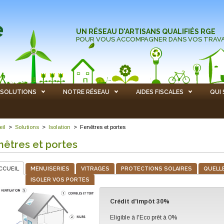
UN RÉSEAU D'ARTISANS QUALIFIÉS RGE
POUR VOUS ACCOMPAGNER DANS VOS TRAV
SOLUTIONS
NOTRE RÉSEAU
AIDES FISCALES
QUI
eil
>
Solutions
>
Isolation
>
Fenêtres et portes
nêtres et portes
CCUEIL
MENUISERIES
VITRAGES
PROTECTIONS SOLAIRES
QUELLE
ISOLER VOS PORTES
Crédit d'impôt 30%
Eligible à l'Eco prêt à 0%