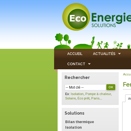
ACCUEIL
ACTUALITÉS
CONTACT
Accu
Rechercher
Fe
Ex:
Isolation
,
Pompe à chaleur
,
Solaire
,
Éco prêt
,
Paris
...
A
Solutions
Bilan thermique
Isolation