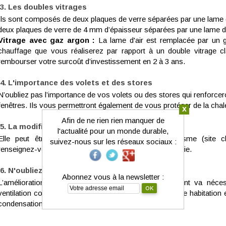
Les doubles vitrages
Ils sont composés de deux plaques de verre séparées par une lame d’a
deux plaques de verre de 4 mm d’épaisseur séparées par une lame d
Vitrage avec gaz argon :
La lame d'air est remplacée par un
chauffage que vous réaliserez par rapport à un double vitrage c
rembourser votre surcoût d’investissement en 2 à 3 ans.
L'importance des volets et des stores
N’oubliez pas l’importance de vos volets ou des stores qui renforcero
fenêtres. Ils vous permettront également de vous protéger de la chaleu
x
Afin de ne rien rien manquer de
La modification de vos façades
l'actualité pour un monde durable,
Elle peut être soumise à certaines règles d’urbanisme (site cl
suivez-nous sur les réseaux sociaux :
renseignez-vous auprès de votre syndic ou à votre mairie.
N'oubliez pas la ventilation de votre logement
Abonnez vous à la newsletter :
L’amélioration de l’étanchéité à l’air de votre logement va néce
ventilation contrôlée. Cela afin de faire « respirer » votre habitation 
condensation, d’odeur, d’humidité ou de moisissures.