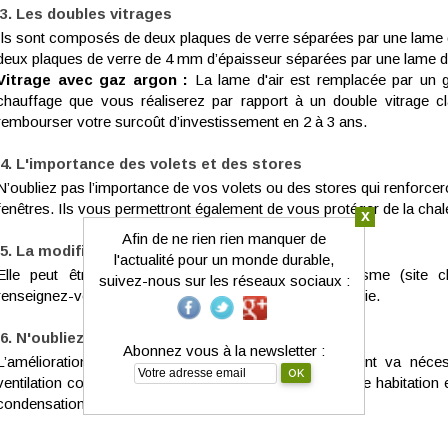
Les doubles vitrages
Ils sont composés de deux plaques de verre séparées par une lame d’a
deux plaques de verre de 4 mm d’épaisseur séparées par une lame d
Vitrage avec gaz argon :
La lame d'air est remplacée par un
chauffage que vous réaliserez par rapport à un double vitrage c
rembourser votre surcoût d’investissement en 2 à 3 ans.
L'importance des volets et des stores
N’oubliez pas l’importance de vos volets ou des stores qui renforcero
fenêtres. Ils vous permettront également de vous protéger de la chaleu
x
Afin de ne rien rien manquer de
La modification de vos façades
l'actualité pour un monde durable,
Elle peut être soumise à certaines règles d’urbanisme (site cl
suivez-nous sur les réseaux sociaux :
renseignez-vous auprès de votre syndic ou à votre mairie.
N'oubliez pas la ventilation de votre logement
Abonnez vous à la newsletter :
L’amélioration de l’étanchéité à l’air de votre logement va néce
ventilation contrôlée. Cela afin de faire « respirer » votre habitation 
condensation, d’odeur, d’humidité ou de moisissures.