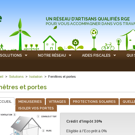
UN RÉSEAU D'ARTISANS QUALIFIÉS RGE
POUR VOUS ACCOMPAGNER DANS VOS TRAV
SOLUTIONS
NOTRE RÉSEAU
AIDES FISCALES
QUI
eil
>
Solutions
>
Isolation
>
Fenêtres et portes
nêtres et portes
CCUEIL
MENUISERIES
VITRAGES
PROTECTIONS SOLAIRES
QUELLE
ISOLER VOS PORTES
Crédit d'impôt 30%
Eligible à l'Eco prêt à 0%