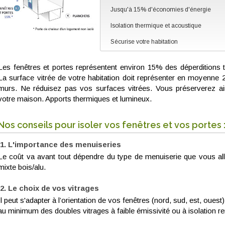
Jusqu'à 15% d'économies d'énergie
Isolation thermique et acoustique
Sécurise votre habitation
Les fenêtres et portes représentent environ 15% des déperditions 
La surface vitrée de votre habitation doit représenter en moyenne 
murs. Ne réduisez pas vos surfaces vitrées. Vous préserverez ain
votre maison. Apports thermiques et lumineux.
Nos conseils pour isoler vos fenêtres et vos portes 
L'importance des menuiseries
Le coût va avant tout dépendre du type de menuiserie que vous all
mixte bois/alu.
Le choix de vos vitrages
Il peut s'adapter à l’orientation de vos fenêtres (nord, sud, est, oues
au minimum des doubles vitrages à faible émissivité ou à isolation r