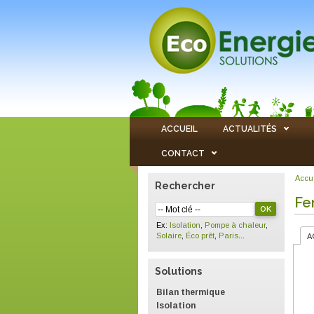
ACCUEIL
ACTUALITÉS
CONTACT
Accu
Rechercher
Fe
Ex:
Isolation
,
Pompe à chaleur
,
Solaire
,
Éco prêt
,
Paris
...
A
Solutions
Bilan thermique
Isolation