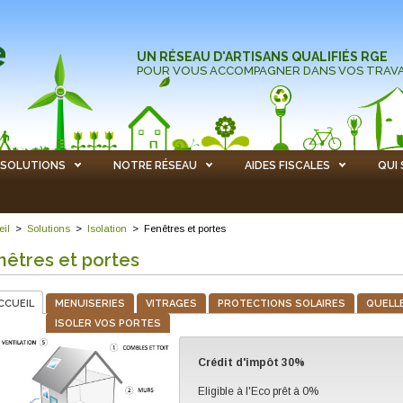
UN RÉSEAU D'ARTISANS QUALIFIÉS RGE
POUR VOUS ACCOMPAGNER DANS VOS TRAV
SOLUTIONS
NOTRE RÉSEAU
AIDES FISCALES
QUI
eil
>
Solutions
>
Isolation
>
Fenêtres et portes
nêtres et portes
CCUEIL
MENUISERIES
VITRAGES
PROTECTIONS SOLAIRES
QUELLE
ISOLER VOS PORTES
Crédit d'impôt 30%
Eligible à l'Eco prêt à 0%