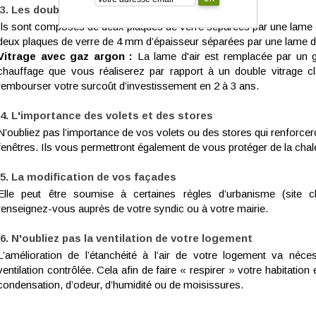
Les doubles vitrages
Ils sont composés de deux plaques de verre séparées par une lame d’a
deux plaques de verre de 4 mm d’épaisseur séparées par une lame d
Vitrage avec gaz argon :
La lame d'air est remplacée par un
chauffage que vous réaliserez par rapport à un double vitrage c
rembourser votre surcoût d’investissement en 2 à 3 ans.
L'importance des volets et des stores
N’oubliez pas l’importance de vos volets ou des stores qui renforcero
fenêtres. Ils vous permettront également de vous protéger de la chaleu
La modification de vos façades
Elle peut être soumise à certaines règles d’urbanisme (site cl
renseignez-vous auprès de votre syndic ou à votre mairie.
N'oubliez pas la ventilation de votre logement
L’amélioration de l’étanchéité à l’air de votre logement va néce
ventilation contrôlée. Cela afin de faire « respirer » votre habitation 
condensation, d’odeur, d’humidité ou de moisissures.