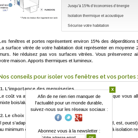
Jusqu'à 15% d'économies d'énergie
Isolation thermique et acoustique
Sécurise votre habitation
Les fenêtres et portes représentent environ 15% des déperditions 
La surface vitrée de votre habitation doit représenter en moyenne 
murs. Ne réduisez pas vos surfaces vitrées. Vous préserverez ain
votre maison. Apports thermiques et lumineux.
Nos conseils pour isoler vos fenêtres et vos portes 
L'importance des menuiseries
x
Le coût va avant tout dépendre du type de menuiserie que vous all
Afin de ne rien rien manquer de
mixte bois/alu.
l'actualité pour un monde durable,
suivez-nous sur les réseaux sociaux :
Le choix de vos vitrages
Il peut s'adapter à l’orientation de vos fenêtres (nord, sud, est, oues
au minimum des doubles vitrages à faible émissivité ou à isolation r
Abonnez vous à la newsletter :