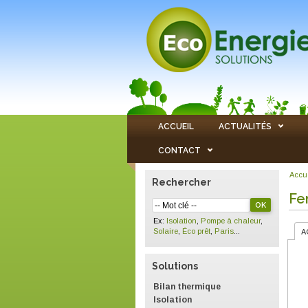
ACCUEIL
ACTUALITÉS
CONTACT
Accu
Rechercher
Fe
Ex:
Isolation
,
Pompe à chaleur
,
Solaire
,
Éco prêt
,
Paris
...
A
Solutions
Bilan thermique
Isolation