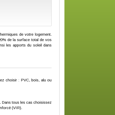
thermiques de votre logement.
20% de la surface total de vos
si les apports du soleil dans
:
ez choisir : PVC, bois, alu ou
t). Dans tous les cas choisissez
enforcé (VIR).