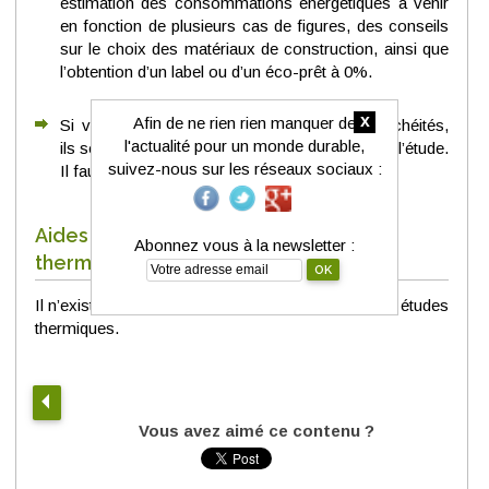
estimation des consommations énergétiques à venir
en fonction de plusieurs cas de figures, des conseils
sur le choix des matériaux de construction, ainsi que
l’obtention d’un label ou d’un éco-prêt à 0%.
x
Afin de ne rien rien manquer de
Si vous souhaitez effectuer des tests d’étanchéités,
l'actualité pour un monde durable,
ils seront généralement proposés en option de l’étude.
suivez-nous sur les réseaux sociaux :
Il faut ajouter environ 400€ par test.
Aides fiscales pour réaliser une étude
Abonnez vous à la newsletter :
thermique ?
Il n’existe pas d’aides fiscales spécifiques pour les études
thermiques.
Vous avez aimé ce contenu ?