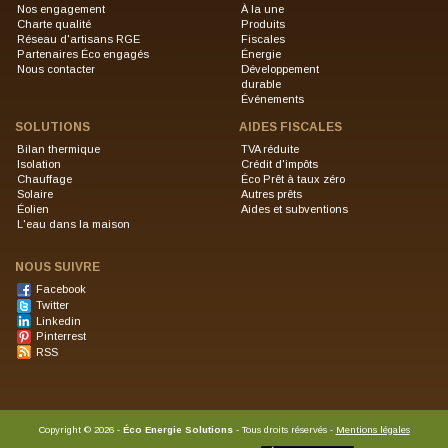
Nos engagement
À la une
Charte qualité
Produits
Réseau d'artisans RGE
Fiscales
Partenaires Éco engagés
Énergie
Nous contacter
Développement
durable
Événements
SOLUTIONS
AIDES FISCALES
Bilan thermique
TVA réduite
Isolation
Crédit d'impôts
Chauffage
Éco Prêt à taux zéro
Solaire
Autres prêts
Éolien
Aides et subventions
L'eau dans la maison
NOUS SUIVRE
Facebook
Twitter
Linkedin
Pinterrest
RSS
Copyright
©
2026 -
Éco Energie Solutions
- Tous droits réservés -
Mentions légales