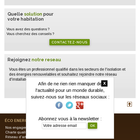
Quelle
solution
pour
votre habitation
Vous avez des questions ?
Vous cherchez des conseils ?
CONTACTEZ-NOUS
Rejoignez
notre reseau
Vous êtes un professionnel qualifié dans les secteurs de l'isolation et
des énergies renouvelables et souhaitez rejoindre notre réseau
d'installateurs ?
x
Afin de ne rien rien manquer de
l'actualité pour un monde durable,
PLUS DE DÉTAILS
suivez-nous sur les réseaux sociaux :
Abonnez vous à la newsletter :
ÉCO ENERGIE SOLUTIONS
ACTUALITÉS
Nos engagement
À la une
Charte qualité
Produits
Réseau d'artisans RGE
Fiscales