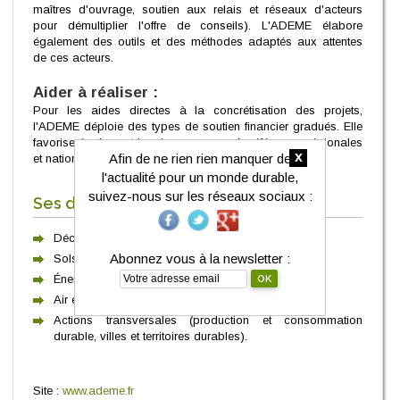
maîtres d'ouvrage, soutien aux relais et réseaux d'acteurs
pour démultiplier l'offre de conseils). L'ADEME élabore
également des outils et des méthodes adaptés aux attentes
de ces acteurs.
Aider à réaliser :
Pour les aides directes à la concrétisation des projets,
l'ADEME déploie des types de soutien financier gradués. Elle
favorise également la mise en œuvre de références régionales
x
Afin de ne rien rien manquer de
et nationales.
l'actualité pour un monde durable,
suivez-nous sur les réseaux sociaux :
Ses domaines d'interventions :
Déchets
Abonnez vous à la newsletter :
Sols pollués et friches
Énergie et climat
Air et bruit
Actions transversales (production et consommation
durable, villes et territoires durables).
Site :
www.ademe.fr