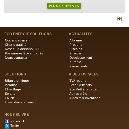
PLUS DE DÉTAILS
ÉCO ENERGIE SOLUTIONS
ACTUALITÉS
Nos engagement
À la une
Charte qualité
Produits
Réseau d'artisans RGE
Fiscales
Partenaires Éco engagés
Énergie
Nous contacter
Développement
durable
Événements
SOLUTIONS
AIDES FISCALES
Bilan thermique
TVA réduite
Isolation
Crédit d'impôts
Chauffage
Éco Prêt à taux zéro
Solaire
Autres prêts
Éolien
Aides et subventions
L'eau dans la maison
NOUS SUIVRE
Facebook
Twitter