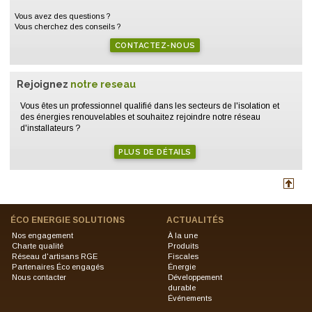
Vous avez des questions ?
Vous cherchez des conseils ?
CONTACTEZ-NOUS
Rejoignez
notre reseau
Vous êtes un professionnel qualifié dans les secteurs de l'isolation et
des énergies renouvelables et souhaitez rejoindre notre réseau
d'installateurs ?
PLUS DE DÉTAILS
ÉCO ENERGIE SOLUTIONS
ACTUALITÉS
Nos engagement
À la une
Charte qualité
Produits
Réseau d'artisans RGE
Fiscales
Partenaires Éco engagés
Énergie
Nous contacter
Développement
durable
Événements