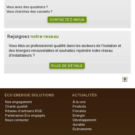
Vous avez des questions ?
Vous cherchez des conseils ?
CONTACTEZ-NOUS
Rejoignez
notre reseau
Vous êtes un professionnel qualifié dans les secteurs de l'isolation et
des énergies renouvelables et souhaitez rejoindre notre réseau
d'installateurs ?
PLUS DE DÉTAILS
ÉCO ENERGIE SOLUTIONS
ACTUALITÉS
Nos engagement
À la une
Charte qualité
Produits
Réseau d'artisans RGE
Fiscales
Partenaires Éco engagés
Énergie
Nous contacter
Développement
durable
Événements