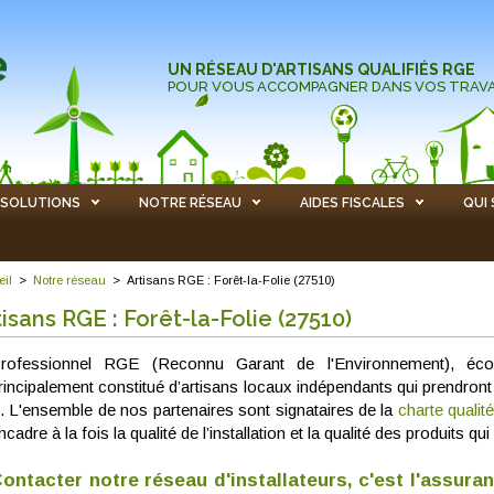
UN RÉSEAU D'ARTISANS QUALIFIÉS RGE
POUR VOUS ACCOMPAGNER DANS VOS TRAV
SOLUTIONS
NOTRE RÉSEAU
AIDES FISCALES
QUI
eil
>
Notre réseau
>
Artisans RGE : Forêt-la-Folie (27510)
tisans RGE : Forêt-la-Folie (27510)
rofessionnel RGE (Reconnu Garant de l'Environnement), éco 
rincipalement constitué d’artisans locaux indépendants qui prendront
. L'ensemble de nos partenaires sont signataires de la
charte qualit
ncadre à la fois la qualité de l’installation et la qualité des produits 
ontacter notre réseau d'installateurs, c'est l'assura