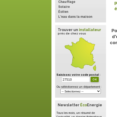
Chauffage
p
Solaire
é
Éolien
L'eau dans la maison
Trouver un
installateur
Po
près de chez vous
d'
con
Saisissez votre code postal :
Ou séléctionnez un département :
Newsletter
Éco
Energie
Tous les mois, un résumé de
l'actualité, un dossier thématique,