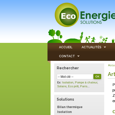
ACCUEIL
ACTUALITÉS
CONTACT
Accu
Rechercher
Ar
Ex:
Isolation
,
Pompe à chaleur
,
P
Solaire
,
Éco prêt
,
Paris
...
p
Z
Solutions
e
Bilan thermique
C
Isolation