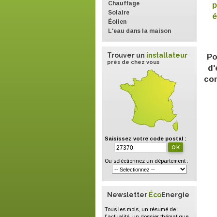
Chauffage
p
Solaire
é
Éolien
L'eau dans la maison
Trouver un
installateur
Po
près de chez vous
d'
con
Saisissez votre code postal :
Ou séléctionnez un département :
Newsletter
Éco
Energie
Tous les mois, un résumé de
l'actualité, un dossier thématique,