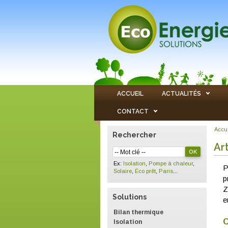
ACCUEIL
ACTUALITÉS
CONTACT
Accu
Rechercher
Ar
Ex:
Isolation
,
Pompe à chaleur
,
P
Solaire
,
Éco prêt
,
Paris
...
p
Z
Solutions
e
Bilan thermique
C
Isolation