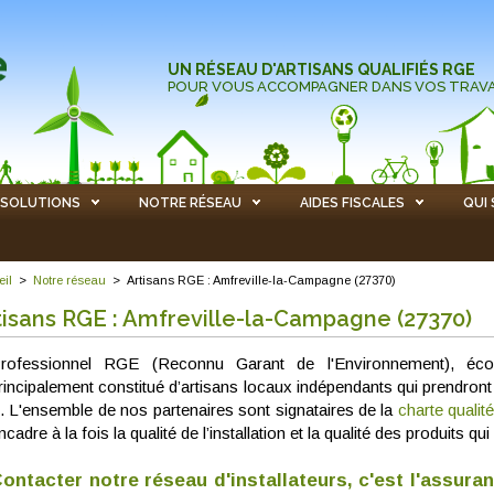
UN RÉSEAU D'ARTISANS QUALIFIÉS RGE
POUR VOUS ACCOMPAGNER DANS VOS TRAV
SOLUTIONS
NOTRE RÉSEAU
AIDES FISCALES
QUI
eil
>
Notre réseau
>
Artisans RGE : Amfreville-la-Campagne (27370)
tisans RGE : Amfreville-la-Campagne (27370)
rofessionnel RGE (Reconnu Garant de l'Environnement), éco 
rincipalement constitué d’artisans locaux indépendants qui prendront
. L'ensemble de nos partenaires sont signataires de la
charte qualit
ncadre à la fois la qualité de l’installation et la qualité des produits 
ontacter notre réseau d'installateurs, c'est l'assura