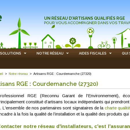
UN RÉSEAU D'ARTISANS QUALIFIÉS RGE
POUR VOUS ACCOMPAGNER DANS VOS TRAV
SOLUTIONS
NOTRE RÉSEAU
AIDES FISCALES
QUI
eil
>
Notre réseau
>
Artisans RGE : Courdemanche (27320)
tisans RGE : Courdemanche (27320)
rofessionnel RGE (Reconnu Garant de l'Environnement), éco 
rincipalement constitué d’artisans locaux indépendants qui prendront
. L'ensemble de nos partenaires sont signataires de la
charte qualit
ncadre à la fois la qualité de l’installation et la qualité des produits 
ontacter notre réseau d'installateurs, c'est l'assura