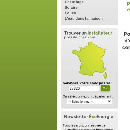
Chauffage
p
Solaire
é
Éolien
L'eau dans la maison
Trouver un
installateur
Po
près de chez vous
d'
con
Saisissez votre code postal :
Ou séléctionnez un département :
Newsletter
Éco
Energie
Tous les mois, un résumé de
l'actualité, un dossier thématique,