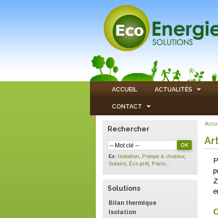
ACCUEIL
ACTUALITÉS
CONTACT
Accu
Rechercher
Ar
Ex:
Isolation
,
Pompe à chaleur
,
P
Solaire
,
Éco prêt
,
Paris
...
p
Z
Solutions
e
Bilan thermique
C
Isolation