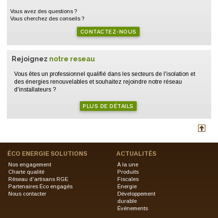
Vous avez des questions ?
Vous cherchez des conseils ?
CONTACTEZ-NOUS
Rejoignez
notre reseau
Vous êtes un professionnel qualifié dans les secteurs de l'isolation et
des énergies renouvelables et souhaitez rejoindre notre réseau
d'installateurs ?
PLUS DE DÉTAILS
ÉCO ENERGIE SOLUTIONS
ACTUALITÉS
Nos engagement
À la une
Charte qualité
Produits
Réseau d'artisans RGE
Fiscales
Partenaires Éco engagés
Énergie
Nous contacter
Développement
durable
Événements