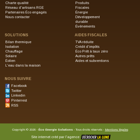
Charte qualité
Produits
Réseau d'artisans RGE
Fiscales
Partenaires Éco engagés
Énergie
Nous contacter
Développement
durable
Événements
SOLUTIONS
AIDES FISCALES
Bilan thermique
TVA réduite
Isolation
Crédit d'impôts
Chauffage
Éco Prêt à taux zéro
Solaire
Autres prêts
Éolien
Aides et subventions
L'eau dans la maison
NOUS SUIVRE
Facebook
Twitter
Linkedin
Pinterrest
RSS
Copyright
©
2026 -
Éco Energie Solutions
- Tous droits réservés -
Mentions légales
Site internet créé par l'agence