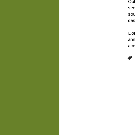
Out
ser
sou
des
L’o
ann
acc