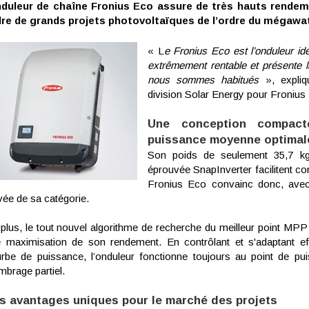
nduleur de chaîne Fronius Eco assure de très hauts rendem
re de grands projets photovoltaïques de l’ordre du mégawa
« L
e Fronius Eco est l’onduleur idé
extrêmement rentable et présente la
nous sommes habitués
», expliq
division Solar Energy pour Fronius
Une conception compac
puissance moyenne optimal
Son poids de seulement 35,7 kg
éprouvée SnapInverter facilitent co
Fronius Eco convainc donc, avec 
vée de sa catégorie.
plus, le tout nouvel algorithme de recherche du meilleur point 
 maximisation de son rendement. En contrôlant et s'adaptant 
rbe de puissance, l’onduleur fonctionne toujours au point de 
mbrage partiel.
s avantages uniques pour le marché des projets