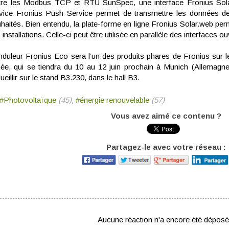
re les Modbus TCP et RTU SunSpec, une interface Fronius Sola
vice Fronius Push Service permet de transmettre les données de l
haités. Bien entendu, la plate-forme en ligne Fronius Solar.web per
 installations. Celle-ci peut être utilisée en parallèle des interfaces o
nduleur Fronius Eco sera l’un des produits phares de Fronius sur l
ée, qui se tiendra du 10 au 12 juin prochain à Munich (Allemag
ueillir sur le stand B3.230, dans le hall B3.
#Photovoltaïque
(45),
#énergie renouvelable
(57)
Vous avez aimé ce contenu ?
Partagez-le avec votre réseau :
Aucune réaction n'a encore été déposé