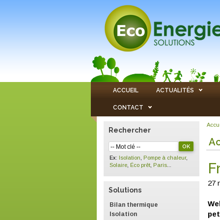
ACCUEIL
ACTUALITÉS
CONTACT
Accu
Rechercher
Ac
Ex:
Isolation
,
Pompe à chaleur
,
F
Solaire
,
Éco prêt
,
Paris
...
27 
Solutions
Wel
Bilan thermique
pet
Isolation