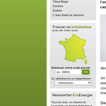
Chauffage
l’o
Solaire
cad
Éolien
L'eau dans la maison
Trouver un
installateur
près de chez vous
éle
Saisissez votre code postal :
De 
Ou séléctionnez un département :
une
cou
d’o
Newsletter
Éco
Energie
Tous les mois, un résumé de
De
l'actualité, un dossier thématique,