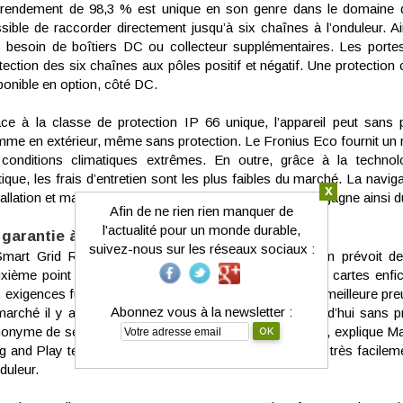
rendement de 98,3 % est unique en son genre dans le domaine des
sible de raccorder directement jusqu’à six chaînes à l’onduleur. Ainsi
 besoin de boîtiers DC ou collecteur supplémentaires. Les portes
tection des six chaînes aux pôles positif et négatif. Une protection
ponible en option, côté DC.
ce à la classe de protection IP 66 unique, l’appareil peut sans pr
me en extérieur, même sans protection. Le Fronius Eco fournit u
conditions climatiques extrêmes. En outre, grâce à la techno
tique, les frais d’entretien sont les plus faibles du marché. La navigat
x
tallation et maintenance. L’assistant de mise en service gagne ainsi d
Afin de ne rien rien manquer de
l'actualité pour un monde durable,
 garantie à long terme est mise en avant
suivez-nous sur les réseaux sociaux :
mart Grid Ready » est une expression clé quand on prévoit de 
xième point important, la technologie très flexible des cartes enfic
 exigences futures. « Notre série Fronius IG en est la meilleure pre
Abonnez vous à la newsletter :
marché il y a 20 ans et peuvent être connectés aujourd’hui sans 
me de sécurité sur le long terme pour nos clients‏ », explique Martin Hackl. Des cartes enfichables
g and Play telle que la Fronius Sensor Card s'intègrent très facilem
nduleur.