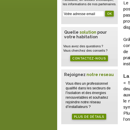
Le 
les informations de nos partenaires.
pos
pas
pro
dis
Quelle
solution
pour
votre habitation
Grâ
com
Vous avez des questions ?
Vous cherchez des conseils ?
de 
pra
CONTACTEZ-NOUS
ins
Rejoignez
notre reseau
La
« S
Vous êtes un professionnel
qualifié dans les secteurs de
deu
l'isolation et des énergies
aux
renouvelables et souhaitez
le 
rejoindre notre réseau
synony
d'installateurs ?
Plu
PLUS DE DÉTAILS
l’o