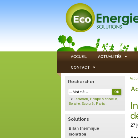
ACCUEIL
ACTUALITÉS
CONTACT
Accu
Rechercher
Ac
Ex:
Isolation
,
Pompe à chaleur
,
I
Solaire
,
Éco prêt
,
Paris
...
d
Solutions
27 
Bilan thermique
Isolation
Apr