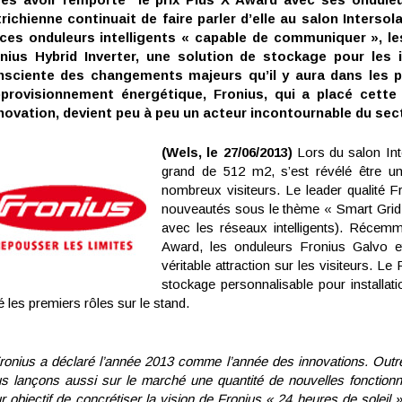
richienne continuait de faire parler d’elle au salon Intersol
ces onduleurs intelligents « capable de communiquer », les
nius Hybrid Inverter, une solution de stockage pour les i
sciente des changements majeurs qu’il y aura dans les 
pprovisionnement énergétique, Fronius, qui a placé cett
nnovation, devient peu à peu un acteur incontournable du sec
(Wels, le 27/06/2013)
Lors du salon Int
grand de 512 m2, s’est révélé être u
nombreux visiteurs. Le leader qualité 
nouveautés sous le thème « Smart Grid 
avec les réseaux intelligents). Récemm
Award, les onduleurs Fronius Galvo 
véritable attraction sur les visiteurs. Le
stockage personnalisable pour installat
é les premiers rôles sur le stand.
ronius a déclaré l’année 2013 comme l’année des innovations. Out
s lançons aussi sur le marché une quantité de nouvelles fonctionn
r objectif de concrétiser la vision de Fronius « 24 heures de soleil 