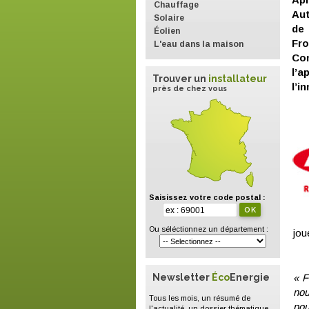
Chauffage
Aut
Solaire
de 
Éolien
Fro
L'eau dans la maison
Con
l’a
Trouver un
installateur
l’i
près de chez vous
Saisissez votre code postal :
Ou séléctionnez un département :
jou
Newsletter
Éco
Energie
« F
nou
Tous les mois, un résumé de
pou
l'actualité, un dossier thématique,