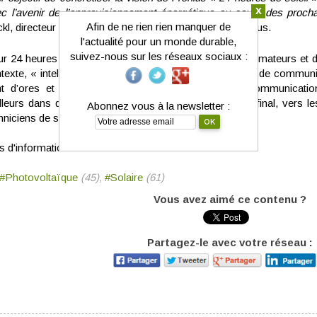
x
c l’avenir de l’approvisionnement énergétique au cours des proch
Afin de ne rien rien manquer de
kl, directeur de la division Électronique Solaire de Fronius.
l'actualité pour un monde durable,
suivez-nous sur les réseaux sociaux :
r 24 heures de soleil, il faut des réseaux, des consommateurs et d
texte, « intelligent » signifie aussi et surtout « capable de commu
t d’ores et déjà équipés de nombreux outils de communicatio
illeurs dans de nombreuses directions : vers le client final, vers l
Abonnez vous à la newsletter :
hniciens de service et vers l’opérateur réseau.
s d'informations :
www.fronius.com/fr
#Photovoltaïque
(45),
#Solaire
(61)
Vous avez aimé ce contenu ?
Partagez-le avec votre réseau :