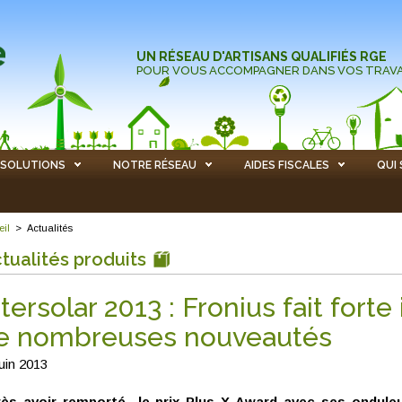
UN RÉSEAU D'ARTISANS QUALIFIÉS RGE
POUR VOUS ACCOMPAGNER DANS VOS TRAV
SOLUTIONS
NOTRE RÉSEAU
AIDES FISCALES
QUI
eil
>
Actualités
tualités produits
ntersolar 2013 : Fronius fait fort
e nombreuses nouveautés
juin 2013
ès avoir remporté le prix Plus X Award avec ses ondule