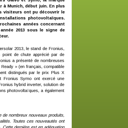
ar à Munich, début juin. En plus
 visiteurs ont pu découvrir le
nstallations photovoltaïques.
prochaines années concernant
e année 2013 sous le signe de
teur.
ersolar 2013, le stand de Fronius,
n point de chute apprécié par de
Fronius a présenté de nombreuses
Ready » (en français, compatible
ent distingués par le prix Plus X
et Fronius Symo ont exercé une
 Fronius hybrid inverter, solution de
ions photovoltaïques, a également
re de nombreux nouveaux produits,
alités. Toutes ces nouveautés ont
». Cette dernière est en adéquation