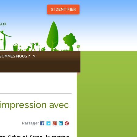
S'IDENTIFIER
AUX
 SOMMES NOUS ?
e impression avec
Partager
urs Galvo et Symo, la marque