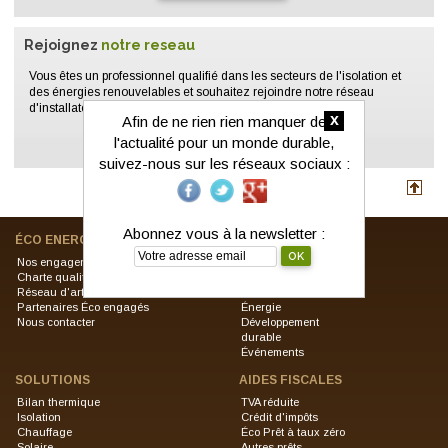
Rejoignez
notre reseau
Vous êtes un professionnel qualifié dans les secteurs de l'isolation et
des énergies renouvelables et souhaitez rejoindre notre réseau
d'installateurs ?
x
Afin de ne rien rien manquer de
l'actualité pour un monde durable,
PLUS DE DÉTAILS
suivez-nous sur les réseaux sociaux :
Abonnez vous à la newsletter :
ÉCO ENERGIE SOLUTIONS
ACTUALITÉS
Nos engagement
À la une
Charte qualité
Produits
Réseau d'artisans RGE
Fiscales
Partenaires Éco engagés
Énergie
Nous contacter
Développement
durable
Événements
SOLUTIONS
AIDES FISCALES
Bilan thermique
TVA réduite
Isolation
Crédit d'impôts
Chauffage
Éco Prêt à taux zéro
Solaire
Autres prêts