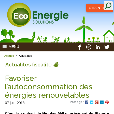
S'IDENTIFIER
MENU
Accueil
>
Actualités
Actualités fiscalite
Favoriser
l’autoconsommation des
énergies renouvelables
Partager
07 juin 2013
C’est le souhait de Nicolas Milko, président de Planète