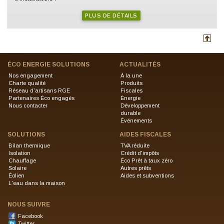
PLUS DE DÉTAILS
ÉCO ENERGIE SOLUTIONS
ACTUALITÉS
Nos engagement
À la une
Charte qualité
Produits
Réseau d'artisans RGE
Fiscales
Partenaires Éco engagés
Énergie
Nous contacter
Développement
durable
Événements
SOLUTIONS
AIDES FISCALES
Bilan thermique
TVA réduite
Isolation
Crédit d'impôts
Chauffage
Éco Prêt à taux zéro
Solaire
Autres prêts
Éolien
Aides et subventions
L'eau dans la maison
NOUS SUIVRE
Facebook
Twitter