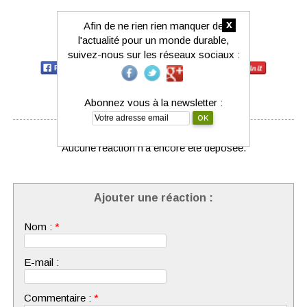
x
Afin de ne rien rien manquer de
l'actualité pour un monde durable,
Partagez-le avec votre réseau :
suivez-nous sur les réseaux sociaux :
Abonnez vous à la newsletter :
Aucune réaction n'a encore été déposée.
Ajouter une réaction :
Nom :
*
E-mail :
Commentaire :
*