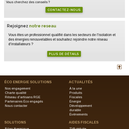
Vous cherchez des conseils ?
CONTACTEZ-NOUS
Rejoignez
notre reseau
Vous êtes un professionnel qualifié dans les secteurs de l'isolation et
des énergies renouvelables et souhaitez rejoindre notre réseau
d'installateurs ?
PLUS DE DÉTAILS
ÉCO ENERGIE SOLUTIONS
ACTUALITÉS
Nos engagement
À la une
Charte qualité
Produits
Réseau d'artisans RGE
Fiscales
Partenaires Éco engagés
Énergie
Nous contacter
Développement
durable
Événements
SOLUTIONS
AIDES FISCALES
Bilan thermique
TVA réduite