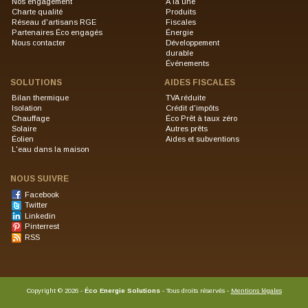
Nos engagement
À la une
Charte qualité
Produits
Réseau d'artisans RGE
Fiscales
Partenaires Éco engagés
Énergie
Nous contacter
Développement
durable
Événements
SOLUTIONS
AIDES FISCALES
Bilan thermique
TVA réduite
Isolation
Crédit d'impôts
Chauffage
Éco Prêt à taux zéro
Solaire
Autres prêts
Éolien
Aides et subventions
L'eau dans la maison
NOUS SUIVRE
Facebook
Twitter
Linkedin
Pinterrest
RSS
Copyright
©
2026 -
Éco Energie Solutions
- Tous droits réservés -
Mentions légales
Site internet créé par l'agence