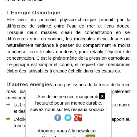
L‘Energie Osmotique
Elle vient du potentiel physico-chimique produit par la
différence de salinité entre l’eau de mer et l’eau douce.
Lorsque deux masses d’eau de concentration en sel
différentes sont en contact, les molécules d’eau douce ont
naturellement tendance à passer du compartiment le moins
condensé, vers le plus condensé, pour rétablir l’équilibre de
concentration. C’est le phénomène de la pression osmotique.
Le principe est simple et connu, et requiert des membranes
élaborées, utilisables à grande échelle dans les estuaires.
D’autres énergies,
non pas issues de la force de la mer,
mais disponibles « en mer », doivent être également
x
Afin de ne rien rien manquer de
mentionnées :
l'actualité pour un monde durable,
La biomasse marine (culture et/ou exploitation des macro
suivez-nous sur les réseaux sociaux :
et des micro-algues) ;
L'éolien offshore « posé », c’est-à-dire fixe par rapport au
fond de l’océan ;
Abonnez vous à la newsletter :