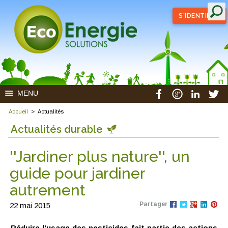
S'IDENTIFIER
MENU
Accueil
>
Actualités
Actualités durable
''Jardiner plus nature'', un
guide pour jardiner
autrement
Partager
22 mai 2015
Réduire l’usage des pesticides fait partie des actions