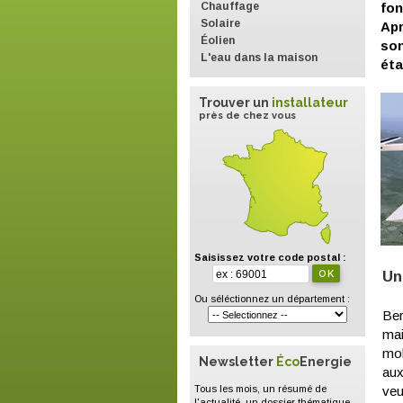
Chauffage
fon
Solaire
Apr
Éolien
son
L'eau dans la maison
éta
Trouver un
installateur
près de chez vous
Saisissez votre code postal :
Un
Ou séléctionnez un département :
Ber
mai
mob
Newsletter
Éco
Energie
aux
Tous les mois, un résumé de
veu
l'actualité, un dossier thématique,