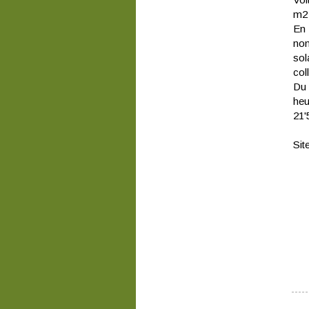
m2 
En 
non
sol
col
Du 
heu
21'
Sit