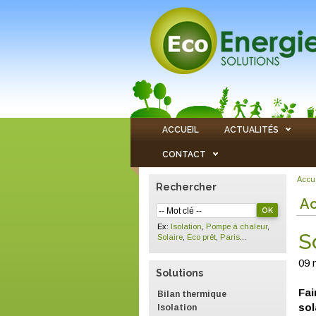
ACCUEIL
ACTUALITÉS
CONTACT
Accu
Rechercher
Ac
Ex:
Isolation
,
Pompe à chaleur
,
S
Solaire
,
Éco prêt
,
Paris
...
09 
Solutions
Fai
Bilan thermique
sol
Isolation