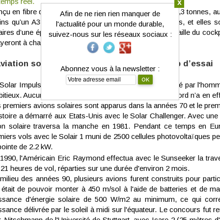
temps réel.
x
çu en fibre de carbone, Solar Impulse 2 ne pèse que 2,3 tonnes, aut
Afin de ne rien rien manquer de
ns qu’un A380. L’envergure des ailes est de 72 mètres, et elles s
l'actualité pour un monde durable,
aires d’une épaisseur de 135 microns. 3,8 m3, c’est la taille du cockp
suivez-nous sur les réseaux sociaux :
ayeront à chacune des étapes.
aviation solaire n’est pas à son premier coup d’essai
Abonnez vous à la newsletter :
Solar Impulse n'est pas le premier avion solaire imaginé par l'homme
itieux. Aucun de ses prédécesseurs avec un pilote à bord n’a en effe
 premiers avions solaires sont apparus dans la années 70 et le premi
istoire a démarré aux Etats-Unis avec le Solar Challenger. Avec une
on solaire traversa la manche en 1981. Pendant ce temps en Euro
miers vols avec le Solair 1 muni de 2500 cellules photovoltaïques p
pointe de 2.2 kW.
1990, l'Américain Eric Raymond effectua avec le Sunseeker la trav
121 heures de vol, réparties sur une durée d'environ 2 mois.
milieu des années 90, plusieurs avions furent construits pour parti
 était de pouvoir monter à 450 m/sol à l'aide de batteries et de ma
ssance d'énergie solaire de 500 W/m2 au minimum, ce qui corre
ssance délivrée par le soleil à midi sur l'équateur. Le concours fut 
t-Nitschmann de l'Université de Stuttgart, avec Icare 2 (25 mètres 