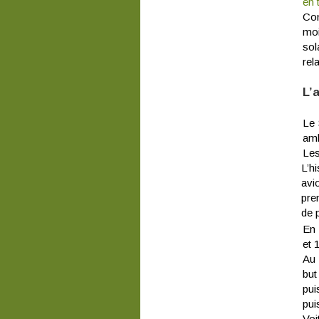
en 
Con
moi
sol
rel
L’
Le 
amb
Les
L’h
avi
pre
de 
En 
et 
Au 
but
pui
pui
Voi