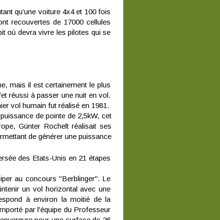
ant qu’une voiture 4x4 et 100 fois
ont recouvertes de 17000 cellules
it où devra vivre les pilotes qui se
, mais il est certainement le plus
t réussi à passer une nuit en vol.
er vol humain fut réalisé en 1981.
 puissance de pointe de 2,5kW, cet
pe, Günter Rochelt réalisait ses
ermettant de générer une puissance
ersée des Etats-Unis en 21 étapes
ciper au concours "Berblinger". Le
intenir un vol horizontal avec une
spond à environ la moitié de la
remporté par l'équipe du Professeur
d'envergure pour une surface de 26