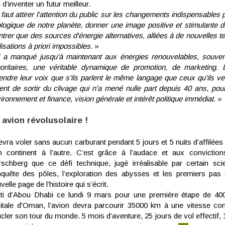
n d’inventer un futur meilleur.
 faut attirer l'attention du public sur les changements indispensables 
logique de notre planète, donner une image positive et stimulante de
trer que des sources d'énergie alternatives, alliées à de nouvelles 
lisations à priori impossibles.
»
l a manqué jusqu'à maintenant aux énergies renouvelables, souvent
oritaires, une véritable dynamique de promotion, de marketing. 
endre leur voix que s'ils parlent le même langage que ceux qu'ils ve
ent de sortir du clivage qui n'a mené nulle part depuis 40 ans, pour
ironnement et finance, vision générale et intérêt politique immédiat.
»
 avion révolusolaire !
devra voler sans aucun carburant pendant 5 jours et 5 nuits d’affilée
n continent à l’autre. C’est grâce à l’audace et aux convicti
schberg que ce défi technique, jugé irréalisable par certain scie
quête des pôles, l’exploration des abysses et les premiers pas s
velle page de l’histoire qui s’écrit.
ti d’Abou Dhabi ce lundi 9 mars pour une première étape de 40
itale d'Oman, l’avion devra parcourir 35000 km à une vitesse co
cler son tour du monde. 5 mois d’aventure, 25 jours de vol effectif,