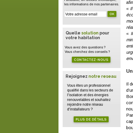
afi
les informations de nos partenaires.
«
Il
éco
mon
réa
Quelle
solution
pour
«
I
votre habitation
min
ent
Vous avez des questions ?
urg
Vous cherchez des conseils ?
env
CONTACTEZ-NOUS
Un
Rejoignez
notre reseau
Il 
Vous êtes un professionnel
d’u
qualifié dans les secteurs de
l'isolation et des énergies
Bor
renouvelables et souhaitez
con
rejoindre notre réseau
nou
d'installateurs ?
Par
PLUS DE DÉTAILS
cap
bou