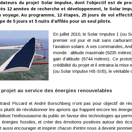
dateurs du projet Solar Impulse, dont l’objectif est de pr
ès 12 années de recherche et développement, le Solar Imp
 voyage. Au programme, 12 étapes, 25 jours de vol effectif
pe de 5 jours et 5 nuits d’affilés pour un seul pilote.
En juillet 2010, le Solar Impulse 1 (ou 
premier vol jour et nuit sans carburant 
l’aviation solaire. A ses commandes, And
monde : altitude maximale (9235 mètres
gain d’altitude (8744 mètres). Ce proto
crédibilité du projet et il entraina la mi
(ou Solar Impulse HB-SIB), le véritable ob
 projet au service des énergies renouvelables
trand Piccard et André Borschberg n’ont pas pour objectif de révol
s plutôt de révolutionner les aprioris qui frappent encore les énergi
iliser l'enthousiasme du public en faveur des technologies qui perm
 énergies fossiles, et créer des émotions positives autour des éc
t aussi encourager et inspirer chacun d'entre nous à devenir pionnier