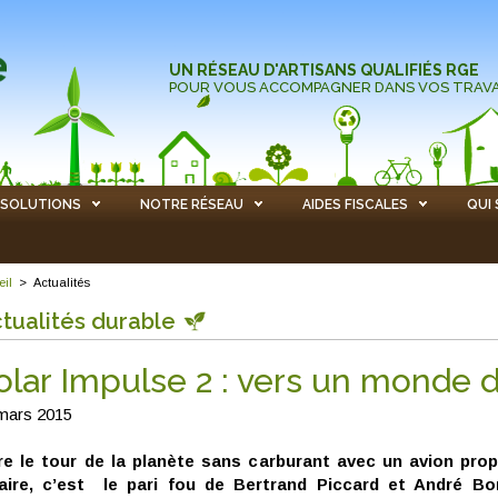
UN RÉSEAU D'ARTISANS QUALIFIÉS RGE
POUR VOUS ACCOMPAGNER DANS VOS TRAV
SOLUTIONS
NOTRE RÉSEAU
AIDES FISCALES
QUI
eil
>
Actualités
tualités durable
olar Impulse 2 : vers un monde 
mars 2015
re le tour de la planète sans carburant avec un avion pro
aire, c’est le pari fou de Bertrand Piccard et André Bo