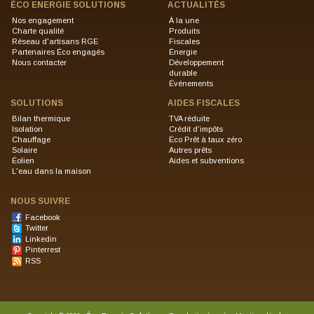
ÉCO ENERGIE SOLUTIONS
ACTUALITÉS
Nos engagement
À la une
Charte qualité
Produits
Réseau d'artisans RGE
Fiscales
Partenaires Éco engagés
Énergie
Nous contacter
Développement
durable
Événements
SOLUTIONS
AIDES FISCALES
Bilan thermique
TVA réduite
Isolation
Crédit d'impôts
Chauffage
Éco Prêt à taux zéro
Solaire
Autres prêts
Éolien
Aides et subventions
L'eau dans la maison
NOUS SUIVRE
Facebook
Twitter
Linkedin
Pinterrest
RSS