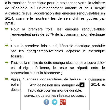
à la transition énergétique pour la croissance verte, la Ministre
de l'Écologie, du Développement durable et de l'Énergie
a d’abord relevé l’accélération des énergies renouvelables en
2014, comme le montrent les derniers chiffres publiés par
RTE :
Pour la première fois, les énergies renouvelables
représentent près de 20 % de la
consommation électrique
;
Pour la première fois aussi, l’énergie électrique produite
par les énergies
renouvelables
dépasse le thermique
fossile ;
Plus de la moitié de cette énergie électrique renouvelable*
est d’origine
éolienne, le reste se répartit entre le
photovoltaïque et la biomasse ;
Après 4 années consécutives de baisse, la puissance
éolienne raccordée augmente
de nouveau en 2014, et
x
Afin de ne rien rien manquer de
dépasse même son niveau de 2011.
l'actualité pour un monde durable,
suivez-nous sur les réseaux sociaux :
Vous avez aimé ce contenu ?