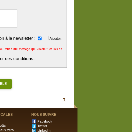
ion à la newsletter :
u tout autre message qui violerait les lois en
er ces conditions.
BLE
SCALES
NOUS SUIVRE
e
Facebook
pôts
Twitter
taux zéro
Linkedin