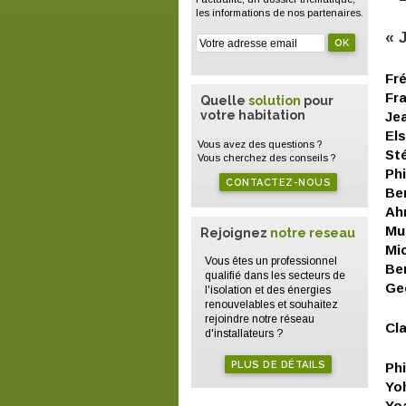
les informations de nos partenaires.
« 
Fr
Fr
Quelle
solution
pour
votre habitation
Je
El
Vous avez des questions ?
St
Vous cherchez des conseils ?
Ph
CONTACTEZ-NOUS
Be
Ah
Mu
Rejoignez
notre reseau
Mi
Vous êtes un professionnel
Be
qualifié dans les secteurs de
Ge
l'isolation et des énergies
renouvelables et souhaitez
rejoindre notre réseau
Cla
d'installateurs ?
PLUS DE DÉTAILS
Ph
Yo
Yo