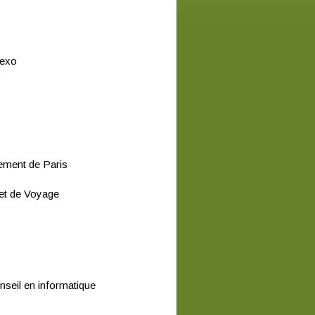
dexo
b
sement de Paris
net de Voyage
seil en informatique