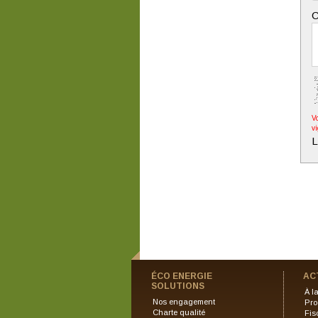
C
V
v
L
ÉCO ENERGIE
AC
SOLUTIONS
À l
Nos engagement
Pro
Charte qualité
Fis