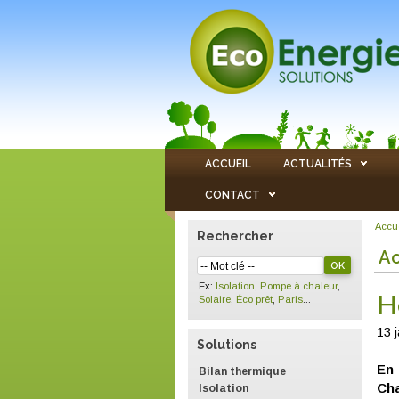
ACCUEIL
ACTUALITÉS
CONTACT
Accu
Rechercher
Ac
Ex:
Isolation
,
Pompe à chaleur
,
H
Solaire
,
Éco prêt
,
Paris
...
13 
Solutions
En 
Bilan thermique
Cha
Isolation