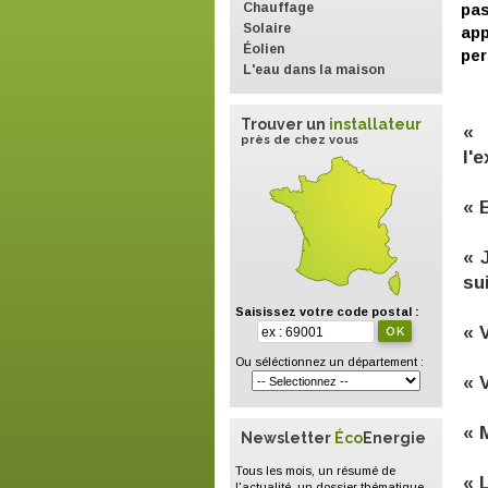
Chauffage
pa
Solaire
ap
Éolien
per
L'eau dans la maison
Trouver un
installateur
« 
près de chez vous
l'
« 
« 
su
Saisissez votre code postal :
« 
Ou séléctionnez un département :
« 
« 
Newsletter
Éco
Energie
Tous les mois, un résumé de
« 
l'actualité, un dossier thématique,