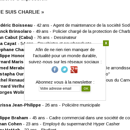
JE SUIS CHARLIE »
édéric Boisseau
- 42 ans - Agent de maintenance de la société So
anck Brinsolaro
- 49 ans - Policier chargé de la protection de Char
an Cabut (Cabu)
- 76 ans - Dessinateur
x
sa Cayat
- 54 ans - Psychiatre et psychanalyste
éphane Charbonnier
Afin de ne rien rien manquer de
(Charb) - 47 ans Dessinateur
ilippe Honoré
(Honoré) - 73 ans - Dessinateur
l'actualité pour un monde durable,
rnard Maris
- 68 ans - Journaliste et économiste
suivez-nous sur les réseaux sociaux :
med Merabet
- 41 ans - Policier au commissariat du XIe arrondis
stapha Ourrad
- 56 ans - Correcteur de "Charlie Hebdo"
chel Renaud
- 69 ans - Fondateur du festival Rendez-vous du Car
Abonnez vous à la newsletter :
rnard Verlhac
(Tignous) - 57 ans - Dessinateur
orges Wolinski
- 80 ans - Dessinateur
rissa Jean-Philippe
- 26 ans - Policière municipale
ilippe Braham
- 45 ans - Cadre commercial dans une société de con
han Cohen
- 23 ans - Employé du supermarché Hyper Casher
av Hattab
- 22 ans - Etudiant