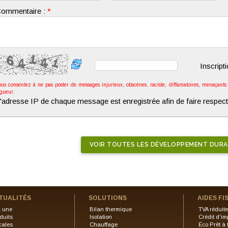
ommentaire :
*
Inscript
ous consentez à ne pas poster de messages injurieux, obscènes, raciste, diffamatoires, menaçants o
igueur.
'adresse IP de chaque message est enregistrée afin de faire respect
VOIR TOUTES LES DÉVELOPPEMENT DURA
TUALITÉS
SOLUTIONS
AIDES FI
a une
Bilan thermique
TVA réduit
duits
Isolation
Crédit d'im
cales
Chauffage
Éco Prêt à 