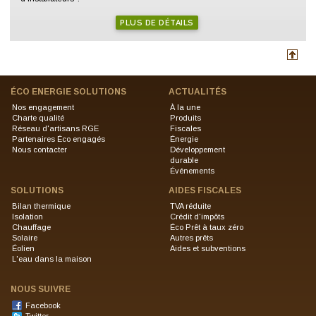
PLUS DE DÉTAILS
ÉCO ENERGIE SOLUTIONS
ACTUALITÉS
Nos engagement
À la une
Charte qualité
Produits
Réseau d'artisans RGE
Fiscales
Partenaires Éco engagés
Énergie
Nous contacter
Développement
durable
Événements
SOLUTIONS
AIDES FISCALES
Bilan thermique
TVA réduite
Isolation
Crédit d'impôts
Chauffage
Éco Prêt à taux zéro
Solaire
Autres prêts
Éolien
Aides et subventions
L'eau dans la maison
NOUS SUIVRE
Facebook