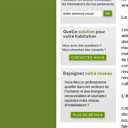
les informations de nos partenaires.
ava
Le
Les
Quelle
solution
pour
aid
votre habitation
dis
Vous avez des questions ?
mix
Vous cherchez des conseils ?
met
CONTACTEZ-NOUS
de 
com
ren
Rejoignez
notre reseau
ren
Vous êtes un professionnel
col
qualifié dans les secteurs de
l'isolation et des énergies
L’
renouvelables et souhaitez
rejoindre notre réseau
d'installateurs ?
Cet
déc
PLUS DE DÉTAILS
pou
fai