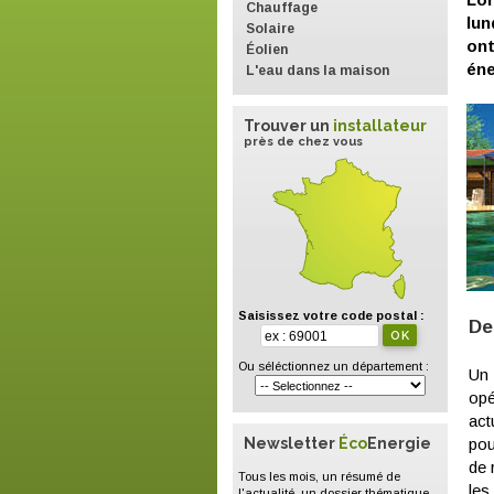
Chauffage
lun
Solaire
ont
Éolien
éne
L'eau dans la maison
Trouver un
installateur
près de chez vous
Saisissez votre code postal :
De
Ou séléctionnez un département :
Un 
opé
act
Newsletter
Éco
Energie
pou
de 
Tous les mois, un résumé de
les
l'actualité, un dossier thématique,