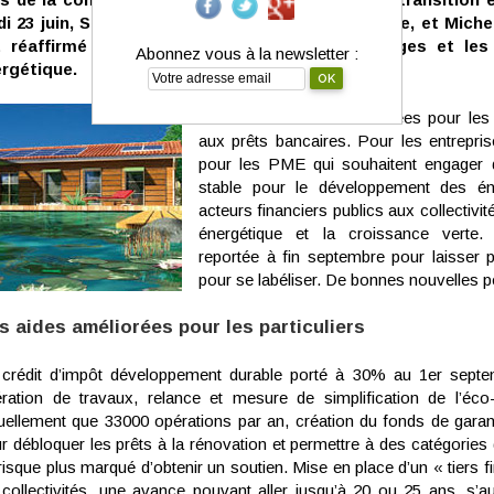
di 23 juin, Ségolène Royale, ministre de l’écologie, et Miche
 réaffirmé leur volonté de soutenir les ménages et les 
Abonnez vous à la newsletter :
rgétique.
Des aides fiscales recentrées pour les
aux prêts bancaires. Pour les entrepri
pour les PME qui souhaitent engager d
stable pour le développement des én
acteurs financiers publics aux collectivit
énergétique et la croissance verte. 
reportée à fin septembre pour laisser 
pour se labéliser. De bonnes nouvelles po
s aides améliorées pour les particuliers
crédit d’impôt développement durable porté à 30% au 1er septe
ration de travaux, relance et mesure de simplification de l’éc
uellement que 33000 opérations par an, création du fonds de garant
r débloquer les prêts à la rénovation et permettre à des catégories 
risque plus marqué d’obtenir un soutien. Mise en place d’un « tiers
 collectivités, une avance pouvant aller jusqu’à 20 ou 25 ans, s’a