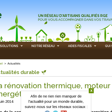
UN RÉSEAU D'ARTISANS QUALIFIÉS RGE
POUR VOUS ACCOMPAGNER DANS VOS TRAV
SOLUTIONS
NOTRE RÉSEAU
AIDES FISCALES
QUI
eil
>
Actualités
tualités durable
a rénovation thermique, moteur d
x
nergétique
Afin de ne rien rien manquer de
juin 2014
l'actualité pour un monde durable,
suivez-nous sur les réseaux sociaux :
s de la conférence bancaire et financière de la transition 