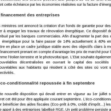
nt cette échéance par les économies réalisées sur la facture d’énerg
 financement des entreprises
 ministres ont annoncé la création d’un fonds de garantie pour de
er à engager les travaux de rénovation énergétique. Ce dispositif d
tribué par les banques commerciales. Afin d’augmenter la part des 
 énergétique pour la faire passer de 14% actuellement à 40% e
tre en place un cadre juridique stable avec des objectifs clairs à 
financement prenant en compte d’avantage les prix de marché pour les
me l'éolien terrestre et le photovoltaïque. L’Etat souhaite égalemen
ouvelables décentralisées en ouvrant le capital des sociétés
ouvelables aux habitants qui résident à côté des sites où vont s’i
lectivités.
éco-conditionnalité repoussée à fin septembre
te nouvelle disposition qui devait entrer en vigueur au 1er juillet
ret cet été pour être appliquée courant septembre. L’éco-conditionnal
r bénéficier des aides fiscales (Eco-prêt à 0%, crédit d’impôt…) l
re appel à des entreprises labellisé RGE. Un petit problème persiste