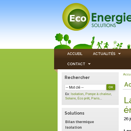
ACCUEIL
ACTUALITÉS
CONTACT
Accu
Rechercher
Ac
Ex:
Isolation
,
Pompe à chaleur
,
L
Solaire
,
Éco prêt
,
Paris
...
é
Solutions
26 
Bilan thermique
Isolation
Lor