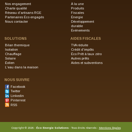
Nos engagement
À la une
Charte qualité
Produits
Réseau d'artisans RGE
Fiscales
Partenaires Éco engagés
Énergie
Nous contacter
Développement
durable
Événements
SOLUTIONS
AIDES FISCALES
Bilan thermique
TVA réduite
Isolation
Crédit d'impôts
Chauffage
Éco Prêt à taux zéro
Solaire
Autres prêts
Éolien
Aides et subventions
L'eau dans la maison
NOUS SUIVRE
Facebook
Twitter
Linkedin
Pinterrest
RSS
Copyright
©
2026 -
Éco Energie Solutions
- Tous droits réservés -
Mentions légales